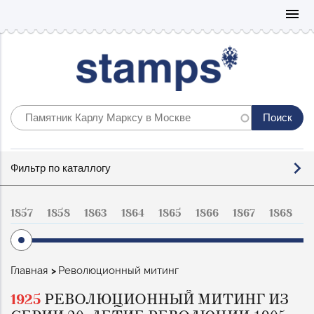
Mo
menu
Фильтр
Фильтр по каталлогу
по
каталогу
1857
1858
1863
1864
1865
1866
1867
1868
1
Строка
Главная
Революционный митинг
навигации
1925
РЕВОЛЮЦИОННЫЙ МИТИНГ ИЗ