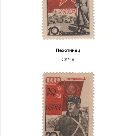
Пехотинец
СК218