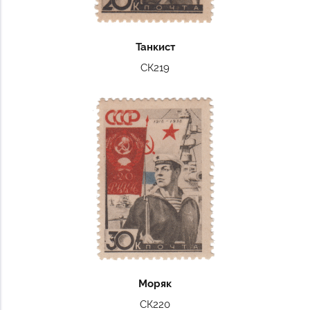
Танкист
СК219
Моряк
СК220