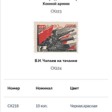
Конной армии
СК223
В.И. Чапаев на тачанке
СК224
Номер
Номинал
Цвет
СК218
10 коп.
Черная,красная