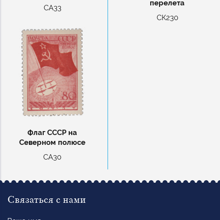
перелета
СА33
СК230
Флаг СССР на
Северном полюсе
СА30
Связаться с нами
Ваше