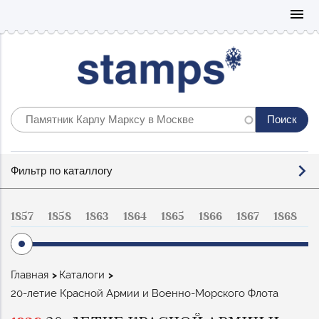
Mo
menu
Фильтр
Фильтр по каталлогу
по
каталогу
1857
1858
1863
1864
1865
1866
1867
1868
1
Строка
Главная
Каталоги
навигации
20-летие Красной Армии и Военно-Морского Флота