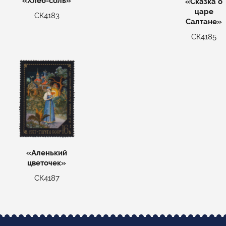
«Хлеб-соль»
«Сказка о
царе
СК4183
Салтане»
СК4185
«Аленький
цветочек»
СК4187