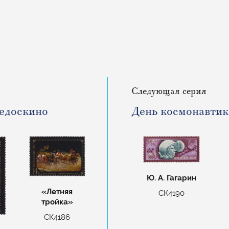
Следующая серия
едоскино
День космонавтик
Ю. А. Гагарин
«Летняя
СК4190
тройка»
СК4186