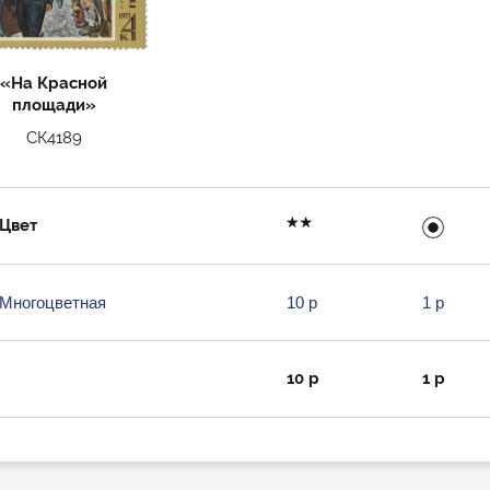
«На Красной
площади»
СК4189
Цвет
Многоцветная
10 р
1 р
10 р
1 р