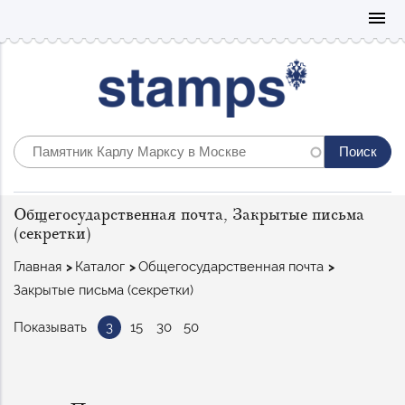
Mo
menu
Catalog
Общегосударственная почта, Закрытые письма
postcards
(секретки)
Строка
Главная
Каталог
Общегосударственная почта
навигации
Закрытые письма (секретки)
Показывать
3
15
30
50