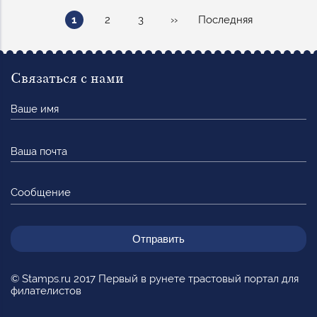
Нумерация
Текущая
Page
Page
Следующая
Последняя
1
2
3
››
Последняя
страниц
страница
страница
страница
Связаться с нами
Ваше
имя
Ваша
почта
Сообщение
© Stamps.ru 2017 Первый в рунете трастовый портал для
филателистов