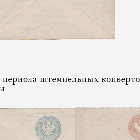
 периода штемпельных конверто
ты