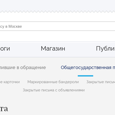
оги
Магазин
Публи
пившие в обращение
Общегосударственная п
е карточки
Маркированные бандероли
Закрытые письм
Закрытые письма с объявлениями
та