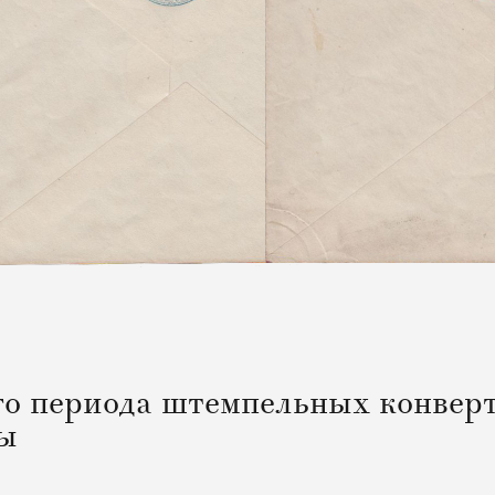
о периода штемпельных конвер
ты