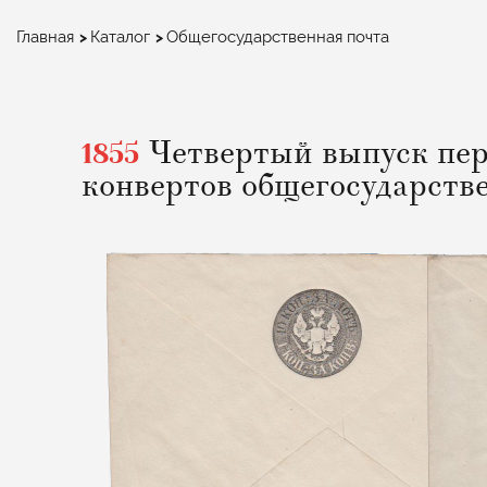
Строка
Главная
Каталог
Общегосударственная почта
навигации
1855
Четвертый выпуск пер
конвертов общегосударств