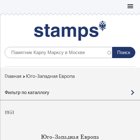
Mo
menu
Строка
Главная
Юго-Западная Европа
навигации
Фильтр
Фильтр по каталлогу
по
каталогу
1951
Юго-Западная Европа