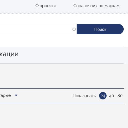
О проекте
Справочник по маркам
кации
старые
Показывать
24
40
80