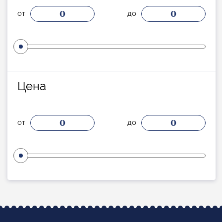
0
0
от
до
Цена
0
0
от
до