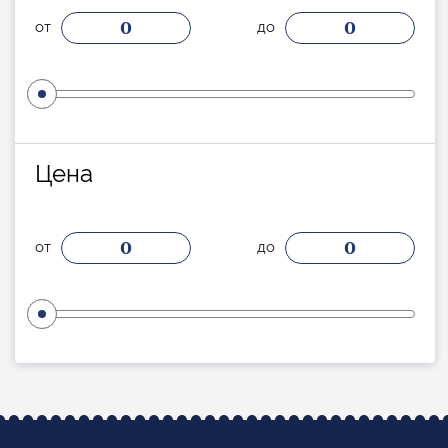
0
0
от
до
Цена
0
0
от
до