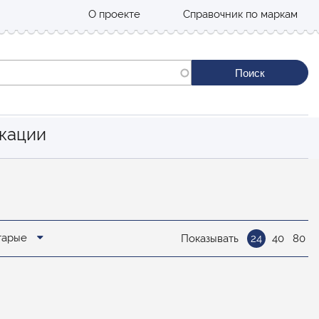
О проекте
Справочник по маркам
кации
старые
Показывать
24
40
80