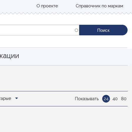
О проекте
Справочник по маркам
кации
старые
Показывать
24
40
80