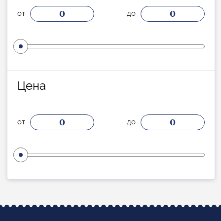
0
0
от
до
Цена
0
0
от
до