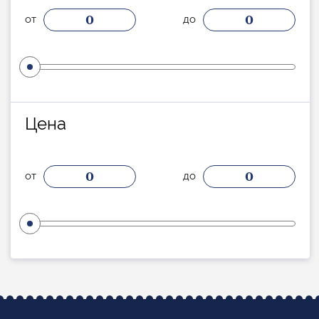
0
0
от
до
Цена
0
0
от
до