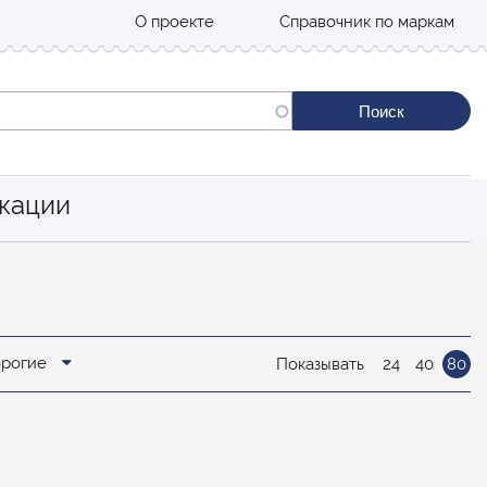
О проекте
Справочник по маркам
кации
орогие
Показывать
24
40
80