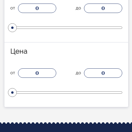
0
0
от
до
Цена
0
0
от
до