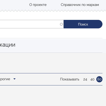
О проекте
Справочник по маркам
кации
орогие
Показывать
24
40
80