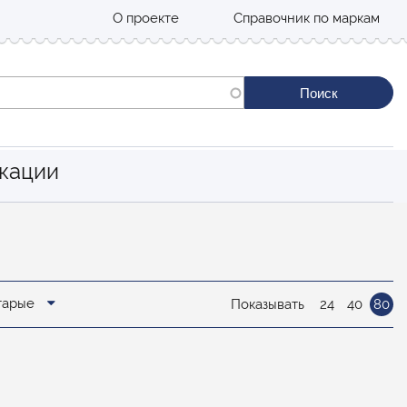
О проекте
Справочник по маркам
кации
старые
Показывать
24
40
80