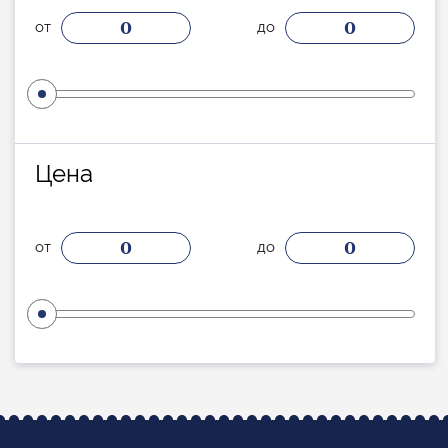
0
0
от
до
Цена
0
0
от
до