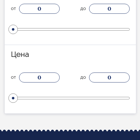
0
0
от
до
Цена
0
0
от
до