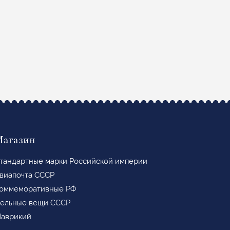
Магазин
тандартные марки Российской империи
виапочта СССР
оммеморативные РФ
ельные вещи СССР
аврикий