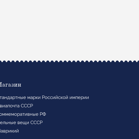
Магазин
тандартные марки Российской империи
виапочта СССР
оммеморативные РФ
ельные вещи СССР
аврикий