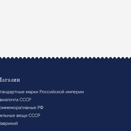
Магазин
тандартные марки Российской империи
виапочта СССР
оммеморативные РФ
ельные вещи СССР
аврикий