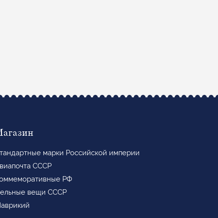
Магазин
тандартные марки Российской империи
виапочта СССР
оммеморативные РФ
ельные вещи СССР
аврикий