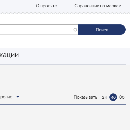
О проекте
Справочник по маркам
кации
орогие
Показывать
24
40
80