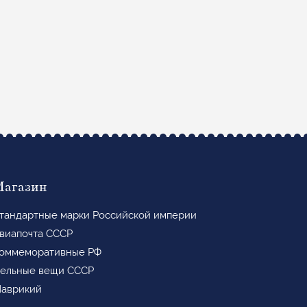
Магазин
тандартные марки Российской империи
виапочта СССР
оммеморативные РФ
ельные вещи СССР
аврикий