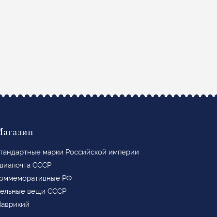
Магазин
тандартные марки Российской империи
виапочта СССР
оммеморативные РФ
ельные вещи СССР
аврикий