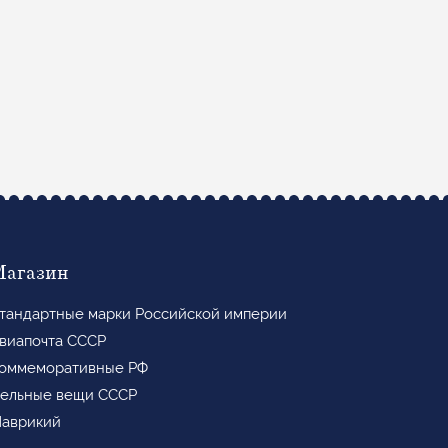
Магазин
тандартные марки Российской империи
виапочта СССР
оммеморативные РФ
ельные вещи СССР
аврикий