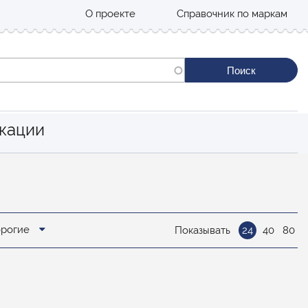
О проекте
Справочник по маркам
кации
орогие
Показывать
24
40
80