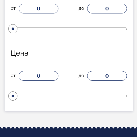
0
0
от
до
Цена
0
0
от
до