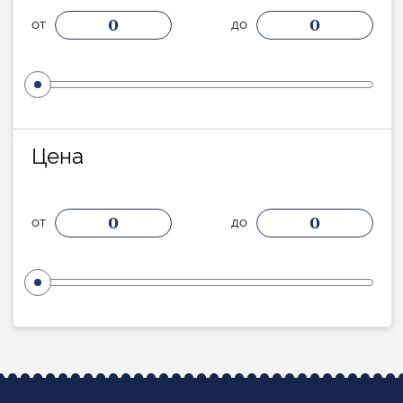
0
0
от
до
Цена
0
0
от
до