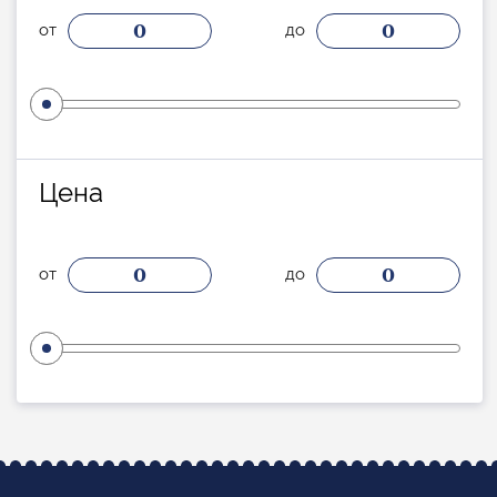
0
0
от
до
Цена
0
0
от
до