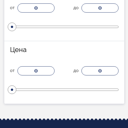
0
0
от
до
Цена
0
0
от
до