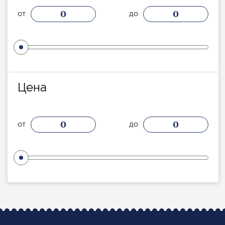
0
0
от
до
Цена
0
0
от
до