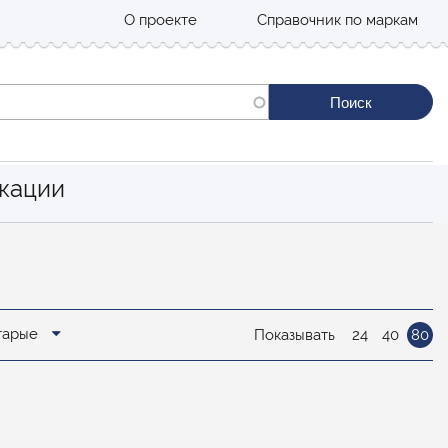
О проекте
Справочник по маркам
кации
старые
Показывать
24
40
80