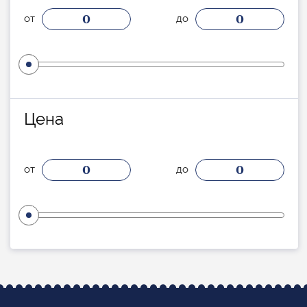
0
0
от
до
Цена
0
0
от
до