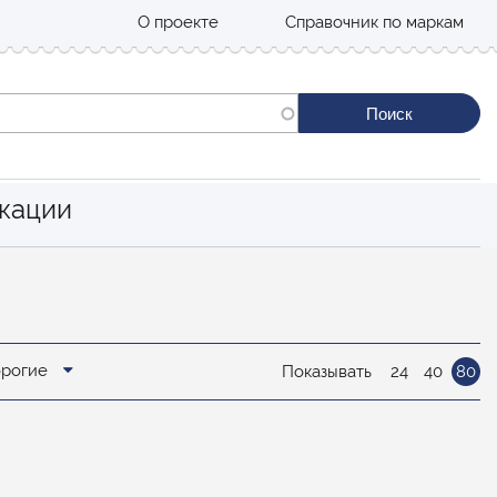
О проекте
Справочник по маркам
кации
орогие
Показывать
24
40
80