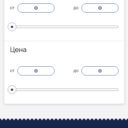
0
0
от
до
Цена
0
0
от
до