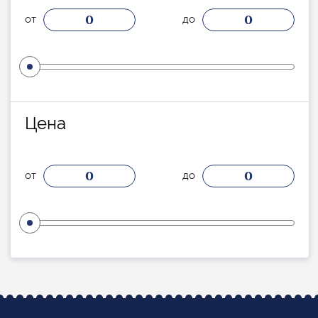
0
0
от
до
Цена
0
0
от
до