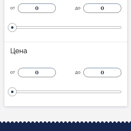
0
0
от
до
Цена
0
0
от
до