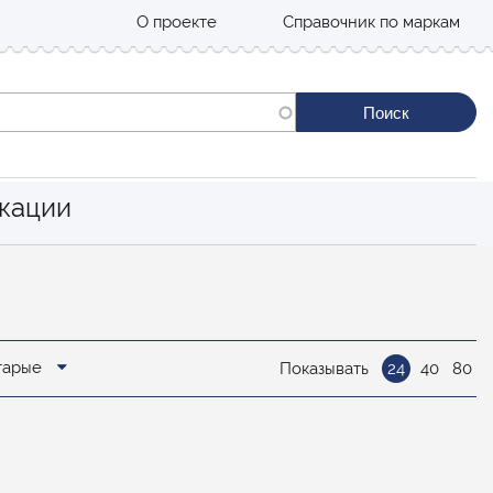
О проекте
Справочник по маркам
кации
старые
Показывать
24
40
80