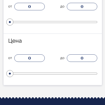
0
0
от
до
Цена
0
0
от
до