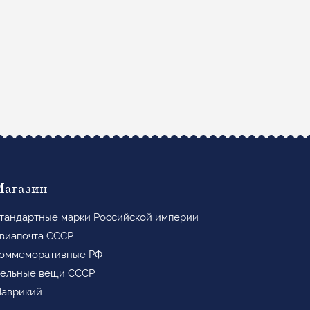
Магазин
тандартные марки Российской империи
виапочта СССР
оммеморативные РФ
ельные вещи СССР
аврикий