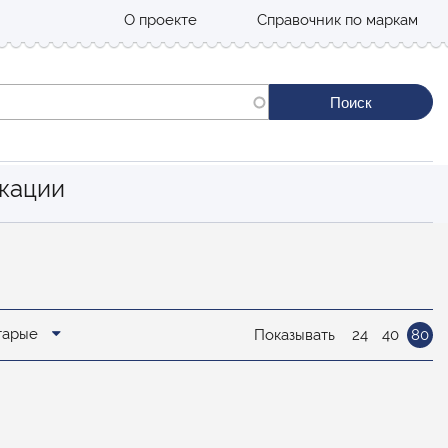
О проекте
Справочник по маркам
кации
старые
Показывать
24
40
80