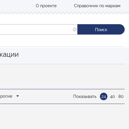
О проекте
Справочник по маркам
кации
орогие
Показывать
24
40
80