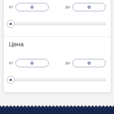
0
0
от
до
Цена
0
0
от
до