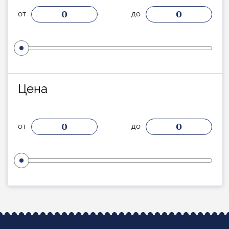
0
0
от
до
Цена
0
0
от
до