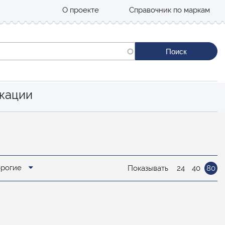
О проекте
Справочник по маркам
кации
орогие
Показывать
24
40
80