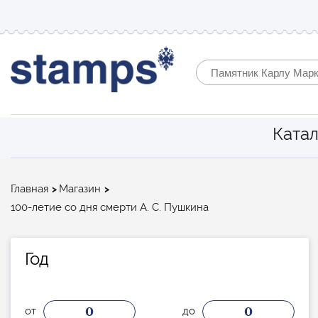
Катал
Строка
Главная
Магазин
навигации
100-летие со дня смерти А. С. Пушкина
Год
0
0
от
до