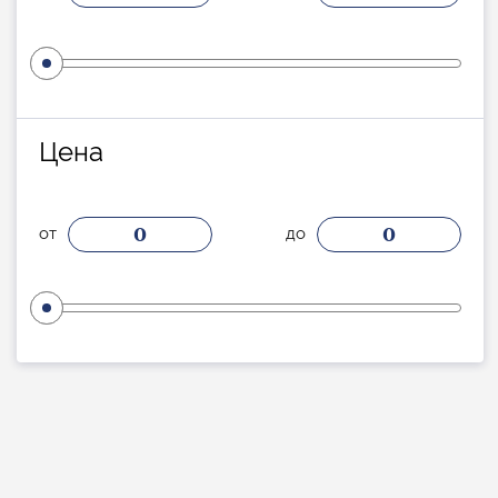
Цена
0
0
от
до