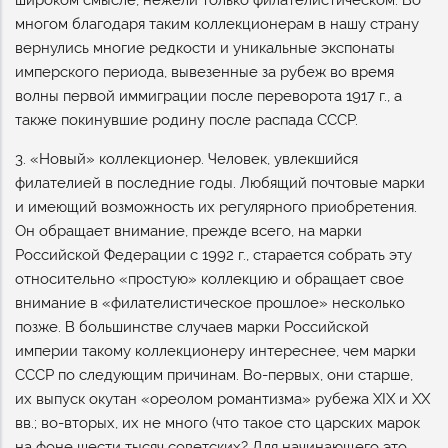
широком смысле, нежели только филателистическом. Во
многом благодаря таким коллекционерам в нашу страну
вернулись многие редкости и уникальные экспонаты
имперского периода, вывезенные за рубеж во время
волны первой иммиграции после переворота 1917 г., а
также покинувшие родину после распада СССР.
3. «Новый» коллекционер. Человек, увлекшийся
филателией в последние годы. Любящий почтовые марки
и имеющий возможность их регулярного приобретения.
Он обращает внимание, прежде всего, на марки
Российской Федерации с 1992 г., старается собрать эту
относительно «простую» коллекцию и обращает свое
внимание в «филателистическое прошлое» несколько
позже. В большинстве случаев марки Российской
империи такому коллекционеру интереснее, чем марки
СССР по следующим причинам. Во-первых, они старше,
их выпуск окутан «ореолом романтизма» рубежа XIX и XX
вв.; во-вторых, их не много (что такое сто царских марок
на фоне шести тысяч советских? Для начинающего это