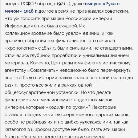
выпуск РСФСР образца 1921 г.), даже
выпуск «Рука с
мечом» 1918 г.
долгое время не признавался советским.
Что уж говорить про марки Российской империи.
Информация о них была скудной. Их
коллекционирование было уделом единиц, и, как
правило, собрания тех филателистов, кто начинал
«хронологию» с 1857 г., были сильными, не стандартными,
отличались глубиной проработки и уникальным знанием
материала. Конечно, Центральному филателистическому
агентству «Союзпечать» невозможно было перечеркнуть
все, что было в истории наших знаков почтовой оплаты до
1917 г., просто все жили в рамках одной
общегосударственной установки. Но что делать
филателистам с миллионами стандартных марок
империи, которые «ходили по рукам»? Некоторые
ставили в «отдельный кляссер» немного царских марок,
особо не разбирая их и не шибко увлекаясь ими, так как
каталогов в широком доступе не было, взять эти марки
было в общем-то негде (в советские времена