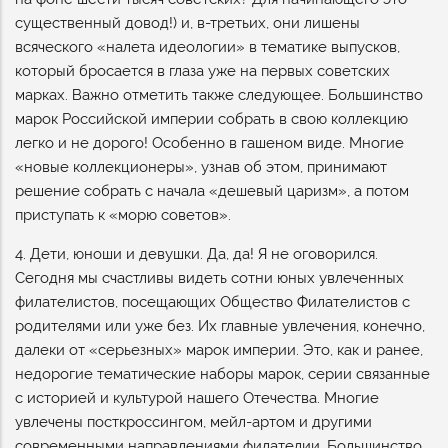
существенный довод!) и, в-третьих, они лишены
всяческого «налета идеологии» в тематике выпусков,
который бросается в глаза уже на первых советских
марках. Важно отметить также следующее. Большинство
марок Российской империи собрать в свою коллекцию
легко и не дорого! Особенно в гашеном виде. Многие
«новые коллекционеры», узнав об этом, принимают
решение собрать с начала «дешевый царизм», а потом
приступать к «морю советов».
4. Дети, юноши и девушки. Да, да! Я не оговорился.
Сегодня мы счастливы видеть сотни юных увлеченных
филателистов, посещающих Общество Филателистов с
родителями или уже без. Их главные увлечения, конечно,
далеки от «серьезных» марок империи. Это, как и ранее,
недорогие тематические наборы марок, серии связанные
с историей и культурой нашего Отечества. Многие
увлечены посткроссингом, мейл-артом и другими
современными направлениями филателии. Большинство