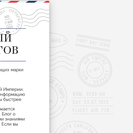
ЫЙ
ТОВ
ающих марки
ой Империи,
 информацию
ы быстрее.
ажается
 Блог о
ми знаниями
. Если вы