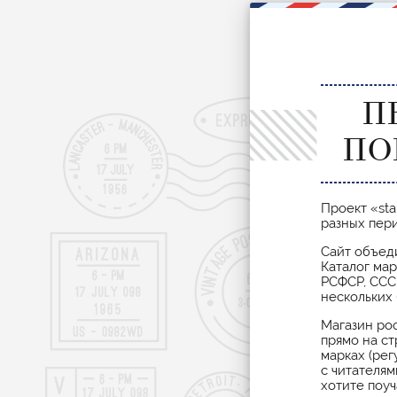
П
ПО
Проект «st
разных пер
Сайт объед
Каталог ма
РСФСР, ССС
нескольких 
Магазин ро
прямо на ст
марках (ре
с читателям
хотите поуч