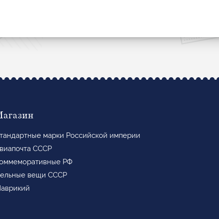
Магазин
тандартные марки Российской империи
виапочта СССР
оммеморативные РФ
ельные вещи СССР
аврикий