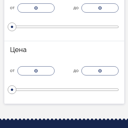
0
0
от
до
Цена
0
0
от
до