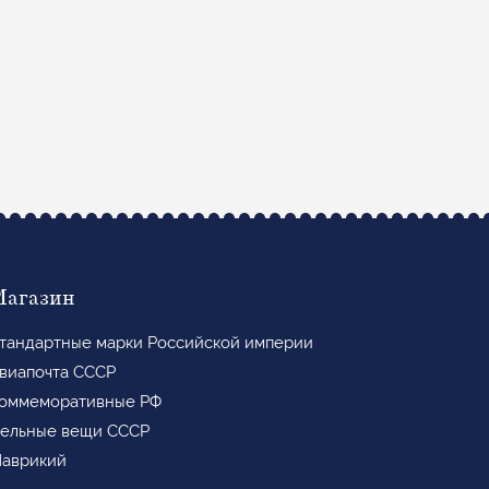
Магазин
тандартные марки Российской империи
виапочта СССР
оммеморативные РФ
ельные вещи СССР
аврикий