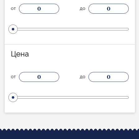
0
0
от
до
Цена
0
0
от
до