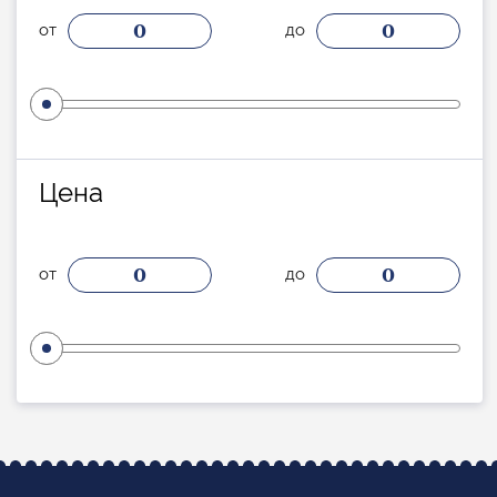
0
0
от
до
Цена
0
0
от
до