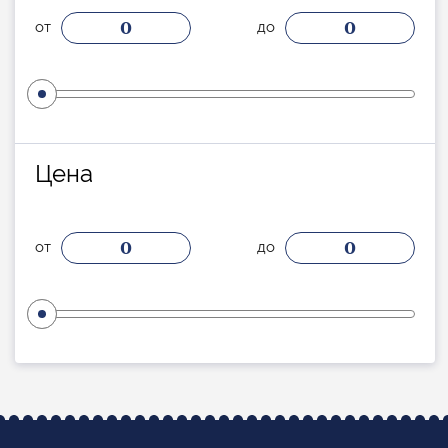
0
0
от
до
Цена
0
0
от
до