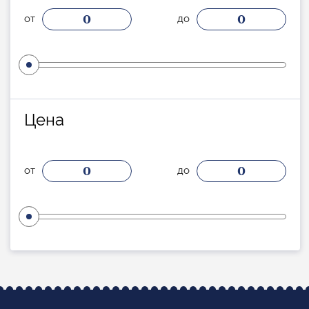
0
0
от
до
Цена
0
0
от
до