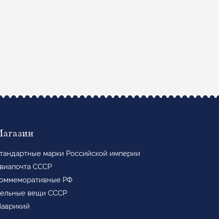
Магазин
тандартные марки Российской империи
виапочта СССР
оммеморативные РФ
ельные вещи СССР
аврикий