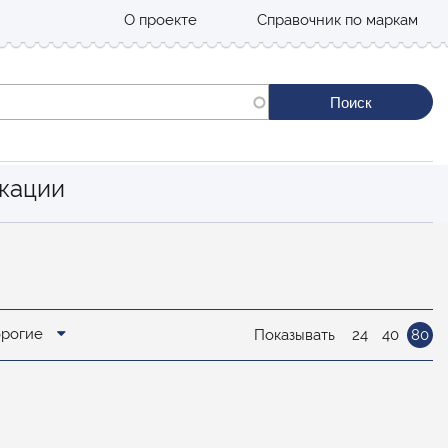
О проекте
Справочник по маркам
кации
орогие
Показывать
24
40
80