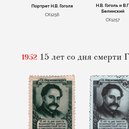
Н.В. Гоголь и В.Г
Портрет Н.В. Гоголя
Белинский
СК1256
СК1257
1952
15 лет со дня смерти 