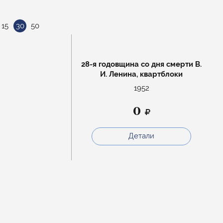
15
30
50
28-я годовщина со дня смерти В.
И. Ленина, квартблоки
1952
0
Детали