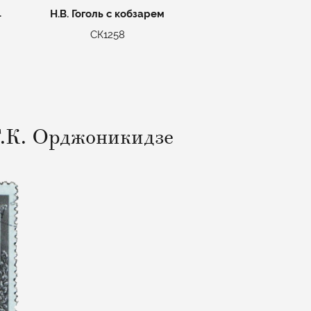
.
Н.В. Гоголь с кобзарем
СК1258
Г.К. Орджоникидзе