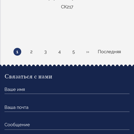
СК217
Нумерация
Текущая
Page
Page
Page
Page
Следующая
Последняя
1
2
3
4
5
››
Последняя
страниц
страница
страница
страница
Связаться с нами
Ваше
имя
Ваша
почта
Сообщение