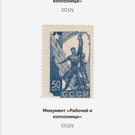
колхозница»
СС171
Монумент «Рабочий и
колхозница»
СС172