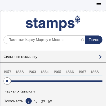
Mo
menu
Фильтр
Фильтр по каталлогу
по
каталогу
1857
1858
1863
1864
1865
1866
1867
1868
1
Строка
Главная
Каталоги
навигации
Показывать
3
15
30
50